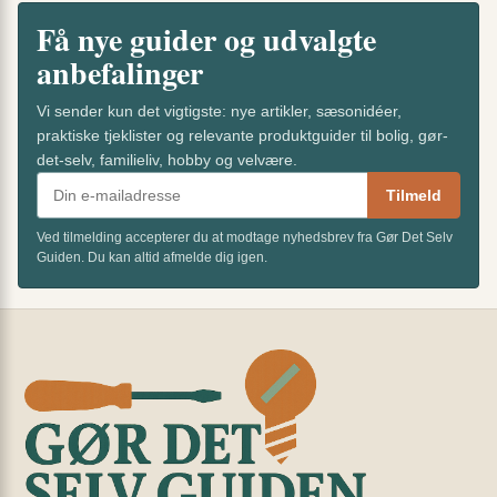
Få nye guider og udvalgte
anbefalinger
Vi sender kun det vigtigste: nye artikler, sæsonidéer,
praktiske tjeklister og relevante produktguider til bolig, gør-
det-selv, familieliv, hobby og velvære.
Tilmeld
Ved tilmelding accepterer du at modtage nyhedsbrev fra Gør Det Selv
Guiden. Du kan altid afmelde dig igen.