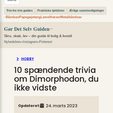
Trin-for-trin guides
Praktiske tjeklister
Ærlige sammenligninger
Båndsav
Papegøjetang
Lamelfræser
Metalbåndsav
⌁
Gør Det Selv Guiden
—
Skru, skab, lev – din guide til bolig & livsstil
•
•
Nyhedsbrev
Instagram
Pinterest
HOBBY
10 spændende trivia
om Dimorphodon, du
ikke vidste
24. marts 2023
Opdateret: