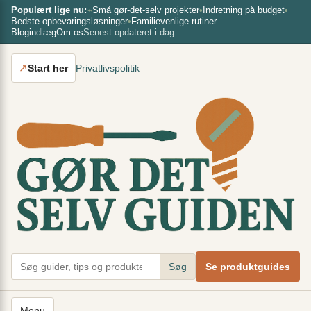
Spring
×
Populært lige nu:
⌁
Små gør-det-selv projekter
•
Indretning på budget
•
Bedste opbevaringsløsninger
•
Familievenlige rutiner
til
Blogindlæg
Om os
Senest opdateret i dag
indhold
↗
Start her
Privatlivspolitik
Søg
Se produktguides
Menu