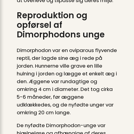
at overleve og tilpasse sig deres miljø.
Reproduktion og
opførsel af
Dimorphodons unge
Dimorphodon var en oviparous flyvende
reptil, der lagde sine æg i rede på
jorden. Hunnerne ville grave en lille
hulning i jorden og lægge et enkelt æg i
den. Æggene var rundagtige og
omkring 4 cm i diameter. Det tog cirka
5-6 måneder, før æggene
udklækkedes, og de nyfødte unger var
omkring 20 cm lange.
De nyfødte Dimorphodon-unge var
hjælpeløse og afhængige af deres