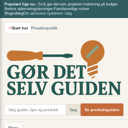
Spring
×
Populært lige nu:
⌁
Små gør-det-selv projekter
•
Indretning på budget
•
Bedste opbevaringsløsninger
•
Familievenlige rutiner
til
Blogindlæg
Om os
Senest opdateret i dag
indhold
↗
Start her
Privatlivspolitik
Søg
Se produktguides
Menu