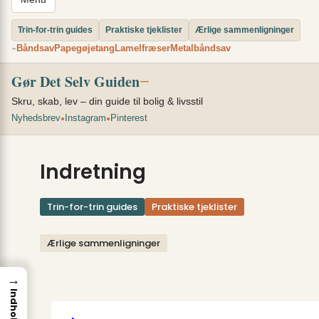
Trin-for-trin guides
Praktiske tjeklister
Ærlige sammenligninger
Båndsav
Papegøjetang
Lamelfræser
Metalbåndsav
⌁
Gør Det Selv Guiden
—
Skru, skab, lev – din guide til bolig & livsstil
•
•
Nyhedsbrev
Instagram
Pinterest
Indretning
Trin-for-trin guides
Praktiske tjeklister
Ærlige sammenligninger
→
Indhold