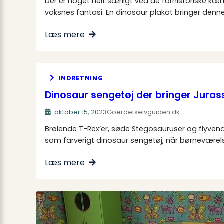
Der er noget helt særligt ved de forhistoriske 
voksnes fantasi. En dinosaur plakat bringer den
Læs mere
INDRETNING
Dinosaur sengetøj der bringer Juras
oktober 15, 2023
Goerdetselvguiden.dk
Brølende T-Rex’er, søde Stegosauruser og flyvende
som farverigt dinosaur sengetøj, når børneværelset
Læs mere