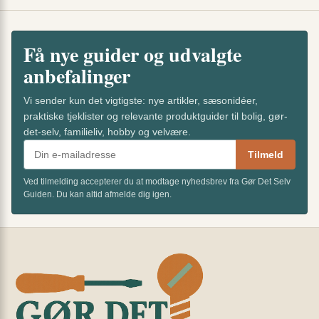
Få nye guider og udvalgte
anbefalinger
Vi sender kun det vigtigste: nye artikler, sæsonidéer,
praktiske tjeklister og relevante produktguider til bolig, gør-
det-selv, familieliv, hobby og velvære.
Tilmeld
Ved tilmelding accepterer du at modtage nyhedsbrev fra Gør Det Selv
Guiden. Du kan altid afmelde dig igen.