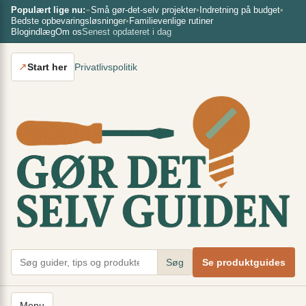
Spring
×
Populært lige nu:
⌁
Små gør-det-selv projekter
•
Indretning på budget
•
Bedste opbevaringsløsninger
•
Familievenlige rutiner
til
Blogindlæg
Om os
Senest opdateret i dag
indhold
↗
Start her
Privatlivspolitik
Søg
Se produktguides
Menu