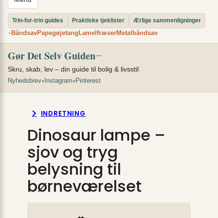
Trin-for-trin guides
Praktiske tjeklister
Ærlige sammenligninger
Båndsav
Papegøjetang
Lamelfræser
Metalbåndsav
⌁
Gør Det Selv Guiden
—
Skru, skab, lev – din guide til bolig & livsstil
•
•
Nyhedsbrev
Instagram
Pinterest
INDRETNING
Dinosaur lampe –
sjov og tryg
belysning til
børneværelset