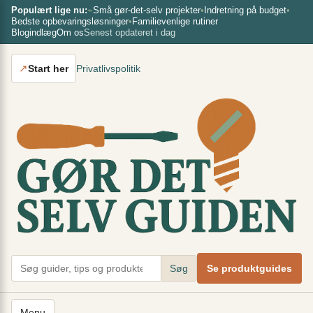
Spring
×
Populært lige nu:
⌁
Små gør-det-selv projekter
•
Indretning på budget
•
Bedste opbevaringsløsninger
•
Familievenlige rutiner
til
Blogindlæg
Om os
Senest opdateret i dag
indhold
↗
Start her
Privatlivspolitik
Søg
Se produktguides
Menu