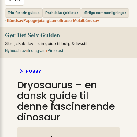
Trin-for-trin guides
Praktiske tjeklister
Ærlige sammenligninger
Båndsav
Papegøjetang
Lamelfræser
Metalbåndsav
⌁
Gør Det Selv Guiden
—
Skru, skab, lev – din guide til bolig & livsstil
•
•
Nyhedsbrev
Instagram
Pinterest
HOBBY
Dryosaurus – en
dansk guide til
denne fascinerende
dinosaur