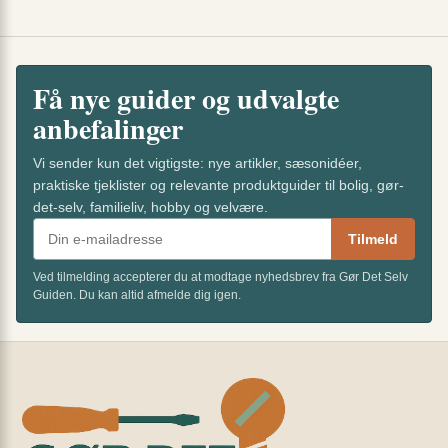
Få nye guider og udvalgte
anbefalinger
Vi sender kun det vigtigste: nye artikler, sæsonidéer,
praktiske tjeklister og relevante produktguider til bolig, gør-
det-selv, familieliv, hobby og velvære.
Tilmeld
Ved tilmelding accepterer du at modtage nyhedsbrev fra Gør Det Selv
Guiden. Du kan altid afmelde dig igen.