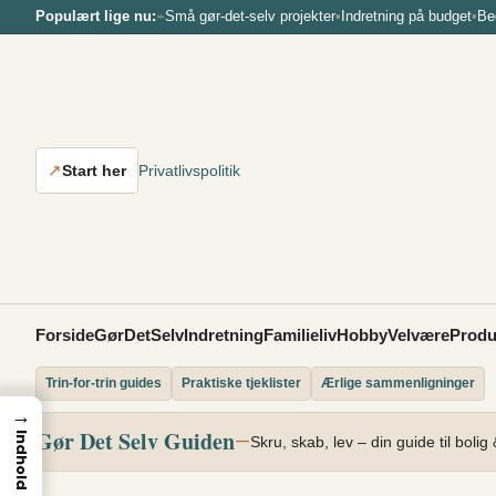
Spring
Populært lige nu:
⌁
Små gør-det-selv projekter
•
Indretning på budget
•
Be
til
indhold
↗
Start her
Privatlivspolitik
Forside
GørDetSelv
Indretning
Familieliv
Hobby
Velvære
Produ
Trin-for-trin guides
Praktiske tjeklister
Ærlige sammenligninger
→
Gør Det Selv Guiden
—
Indhold
Skru, skab, lev – din guide til bolig &