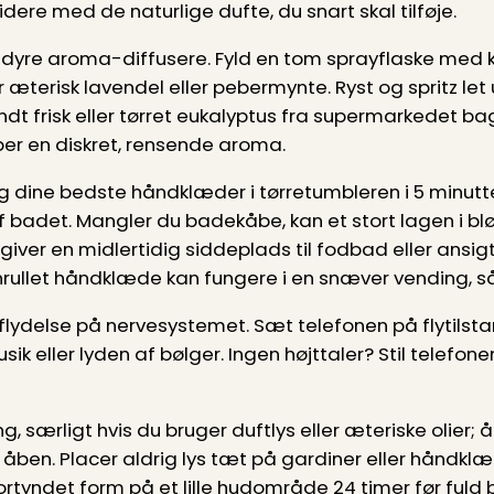
idere med de naturlige dufte, du snart skal tilføje.
dyre aroma-diffusere. Fyld en tom sprayflaske med ko
æterisk lavendel eller pebermynte. Ryst og spritz let
ndt frisk eller tørret eukalyptus fra supermarkedet
aber en diskret, rensende aroma.
g dine bedste håndklæder i tørretumbleren i 5 minutter
af badet. Mangler du badekåbe, kan et stort lagen i b
 giver en midlertidig siddeplads til fodbad eller ansi
ullet håndklæde kan fungere i en snæver vending, så 
flydelse på nervesystemet. Sæt telefonen på flytilstand,
 eller lyden af bølger. Ingen højttaler? Stil telefon
g, særligt hvis du bruger duftlys eller æteriske olier;
åben. Placer aldrig lys tæt på gardiner eller håndklæ
 fortyndet form på et lille hudområde 24 timer før fuld