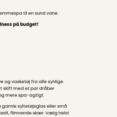
hjemmespa til en sund vane.
llness på budget!
e og vasketøj fra alle synlige
gt skift med et par dråber
 og mere spa-agtigt.
du gamle syltetøjsglas eller små
ødt, flimrende skær. Vælg helst