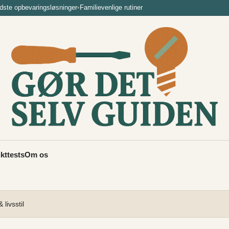
dste opbevaringsløsninger
•
Familievenlige rutiner
kttests
Om os
 livsstil