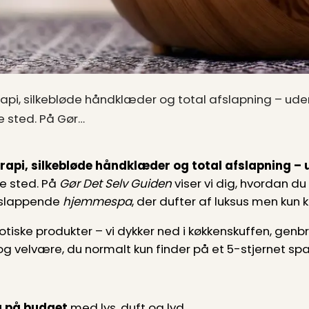
, silkebløde håndklæder og total afslapning – ude
e sted. På Gør…
i, silkebløde håndklæder og total afslapning – 
ge sted. På
Gør Det Selv Guiden
viser vi dig, hvordan du
afslappende
hjemmespa
, der dufter af luksus men kun
iske produkter – vi dykker ned i køkkenskuffen, genbr
je og velvære, du normalt kun finder på et 5-stjernet spa
 på budget
med lys, duft og lyd,