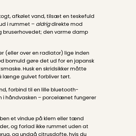
gt, afkølet vand, tilsæt en teskefuld
 ud i rummet –
aldrig
direkte mod
 bag bruserhovedet; den varme damp
 (eller over en radiator) lige inden
lød bomuld gøre det ud for en japansk
gtsmaske. Husk en skridsikker måtte
længe gulvet forbliver tørt.
 forbind til en lille bluetooth-
en i håndvasken – porcelænet fungerer
 åben et vindue på klem eller tænd
der, og forlad ikke rummet uden at
 brug, og undgå citrusdofte, hvis du