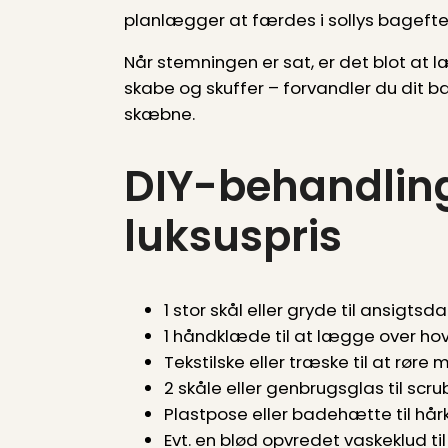
planlægger at færdes i sollys bagefte
Når stemningen er sat, er det blot at læ
skabe og skuffer – forvandler du dit b
skæbne.
DIY-behandling
luksuspris
1 stor skål eller gryde til ansigts
1 håndklæde til at lægge over hov
Tekstilske eller træske til at røre
2 skåle eller genbrugsglas til sc
Plastpose eller badehætte til hår
Evt. en blød opvredet vaskeklud ti