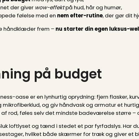
net der giver
wow-effekt
på hud, hår og humør,
appede følelse med en
nem efter-rutine
, der gør dit 
te håndklæder frem –
nu starter din egen luksus-we
ning på budget
ss-oase er en lynhurtig oprydning: fjern flasker, kurv
g mikrofiberklud, og giv håndvask og armatur et hurti
s af rod, føles selv det mindste badeværelse større –
luk loftlyset og tænd i stedet et par fyrfadslys. Har 
estager, hvilket både skærmer for træk og giver et bl