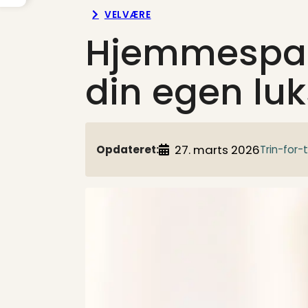
VELVÆRE
Hjemmespa 
din egen lu
27. marts 2026
Opdateret:
Trin-for-