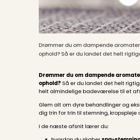
Drømmer du om dampende aromaterapi
ophold? Så er du landet det helt rigtig
Drømmer du om dampende aromaterap
ophold?
Så er du landet det helt rigti
helt almindelige badeværelse til et 
Glem alt om dyre behandlinger og eksot
dig trin for trin til stemning, kropsple
I de næste afsnit lærer du:
hvordan du skaber
spa-stemning