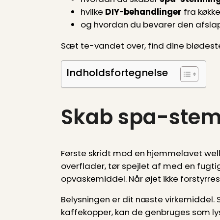
hvilke
DIY-behandlinger
fra køkke
og hvordan du bevarer den afsl
Sæt te-vandet over, find dine blødes
Indholdsfortegnelse
Skab spa-stem
Første skridt mod en hjemmelavet wellne
overflader, tør spejlet af med en fugti
opvaskemiddel. Når øjet ikke forstyrre
Belysningen er dit næste virkemiddel. S
kaffekopper, kan de genbruges som lys