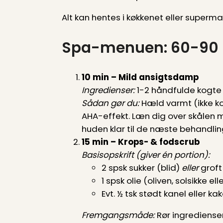
Alt kan hentes i køkkenet eller superma
Spa-menuen: 60-90 m
10 min – Mild ansigtsdamp
Ingredienser:
1-2 håndfulde kogte h
Sådan gør du:
Hæld varmt (ikke kog
AHA-effekt. Læn dig over skålen 
huden klar til de næste behandlin
15 min – Krops- & fodscrub
Basisopskrift (giver én portion):
2 spsk sukker (blid)
eller
groft
1 spsk olie (oliven, solsikke ell
Evt. ½ tsk stødt kanel eller ka
Fremgangsmåde:
Rør ingrediense