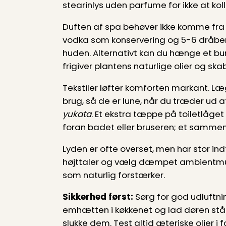
stearinlys uden parfume for ikke at koll
Duften af spa behøver ikke komme fra 
vodka som konservering og 5-6 dråber 
huden. Alternativt kan du hænge et bu
frigiver plantens naturlige olier og sk
Tekstiler løfter komforten markant. Læ
brug, så de er lune, når du træder ud 
yukata
. Et ekstra tæppe på toiletlåget
foran badet eller bruseren; et sammenr
Lyden er ofte overset, men har stor ind
højttaler og vælg dæmpet ambientmusik
som naturlig forstærker.
Sikkerhed først:
Sørg for god udluftnin
emhætten i køkkenet og lad døren stå 
slukke dem. Test altid æteriske olier i