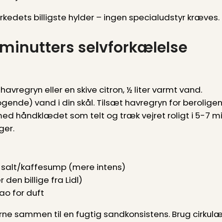
rkedets billigste hylder – ingen specialudstyr kræves.
inutters selvforkælelse
avregryn eller en skive citron, ½ liter varmt vand.
ende) vand i din skål. Tilsæt havregryn for beroligende
med håndklædet som telt og træk vejret roligt i 5-7 
ger.
 salt/kaffesump (mere intens)
er den billige fra Lidl)
kao for duft
rne sammen til en fugtig sandkonsistens. Brug cirku