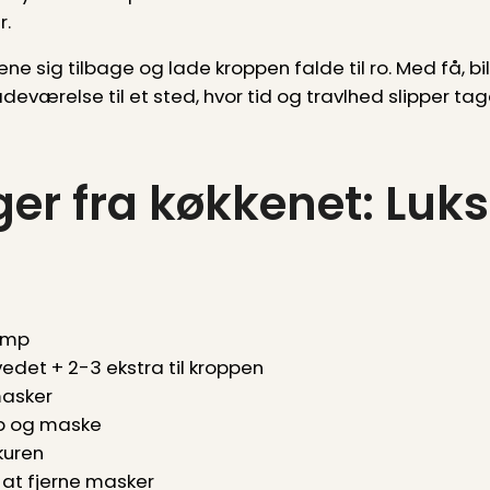
r.
ne sig tilbage og lade kroppen falde til ro. Med få, bi
adeværelse til et sted, hvor tid og travlhed slipper t
er fra køkkenet: Luk
damp
edet + 2-3 ekstra til kroppen
 masker
rub og maske
kuren
l at fjerne masker