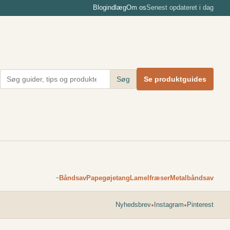
Blogindlæg
Om os
Senest opdateret i dag
Søg
Se produktguides
Båndsav
Papegøjetang
Lamelfræser
Metalbåndsav
⌁
•
•
Nyhedsbrev
Instagram
Pinterest