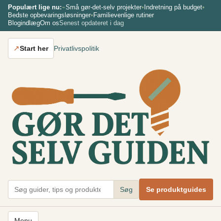
Spring
Populært lige nu:
⌁
Små gør-det-selv projekter
•
Indretning på budget
•
Bedste opbevaringsløsninger
•
Familievenlige rutiner
til
Blogindlæg
Om os
Senest opdateret i dag
indhold
↗
Start her
Privatlivspolitik
Søg
Se produktguides
Menu