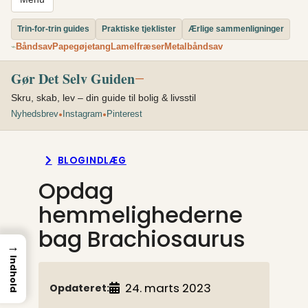
Trin-for-trin guides
Praktiske tjeklister
Ærlige sammenligninger
Båndsav
Papegøjetang
Lamelfræser
Metalbåndsav
⌁
Gør Det Selv Guiden
—
Skru, skab, lev – din guide til bolig & livsstil
•
•
Nyhedsbrev
Instagram
Pinterest
BLOGINDLÆG
Opdag
hemmelighederne
bag Brachiosaurus
→
Indhold
24. marts 2023
Opdateret: