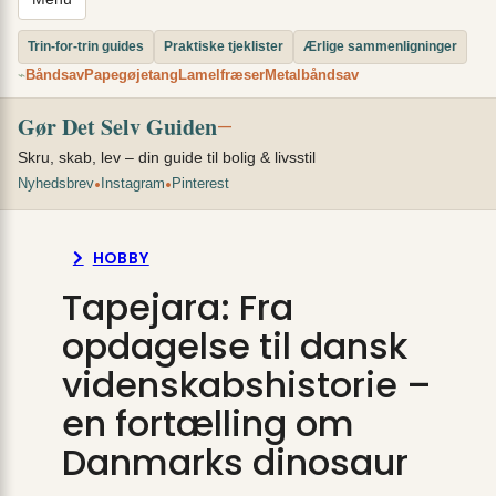
Trin-for-trin guides
Praktiske tjeklister
Ærlige sammenligninger
Båndsav
Papegøjetang
Lamelfræser
Metalbåndsav
⌁
Gør Det Selv Guiden
—
Skru, skab, lev – din guide til bolig & livsstil
•
•
Nyhedsbrev
Instagram
Pinterest
HOBBY
Tapejara: Fra
opdagelse til dansk
videnskabshistorie –
en fortælling om
Danmarks dinosaur