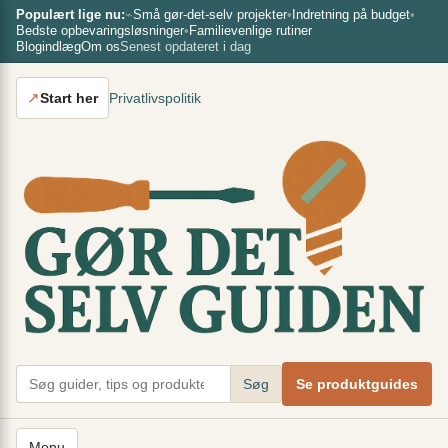
Spring
×
Populært lige nu:
⌁
Små gør-det-selv projekter
•
Indretning på budget
•
Bedste opbevaringsløsninger
•
Familievenlige rutiner
til
Blogindlæg
Om os
Senest opdateret i dag
indhold
↗
Start her
Privatlivspolitik
Søg
Se produktguides
Menu